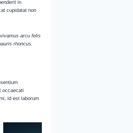
enderit in
cat cupidatat non
 vivamus arcu felis
mauris rhoncus.
esentium
t occaecati
imi, id est laborum