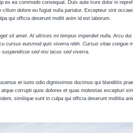
quip ex ea commodo consequat. Duis aute irure dolor in repreh
e cillum dolore eu fugiat nulla pariatur. Excepteur sint occae
ulpa qui officia deserunt mollit anim id est laborum.
eget sit amet. At ultrices mi tempus imperdiet nulla. Arcu dui
cu cursus euismod quis viverra nibh. Cursus vitae congue 
 suspendisse sed nisi lacus sed viverra.
usamus et iusto odio dignissimos ducimus qui blanditiis pra
i atque corrupti quos dolores et quas molestias excepturi sin
ident, similique sunt in culpa qui officia deserunt mollitia an