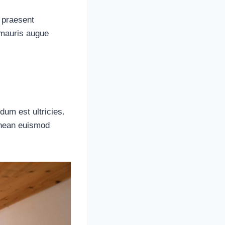
 praesent
e mauris augue
dum est ultricies.
enean euismod