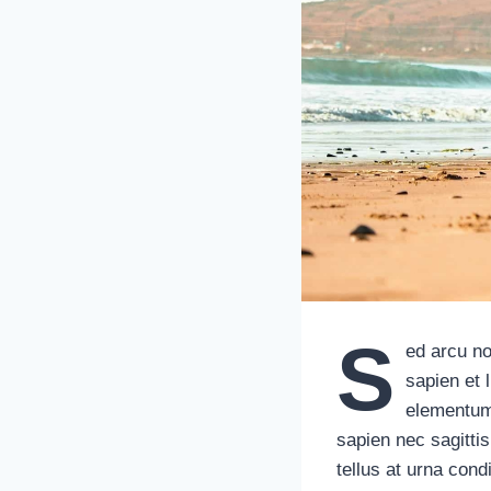
S
ed arcu no
sapien et 
elementum 
sapien nec sagittis
tellus at urna con