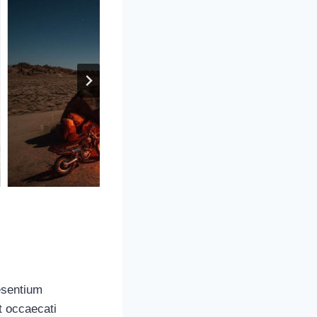
esentium
t occaecati